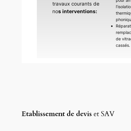
pour am
travaux courants de
l’isolati
no
s interventions:
thermiq
phoniqu
Réparat
rempla
de vitr
cassés.
Etablissement de devis
et SAV