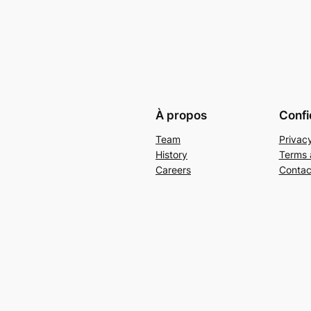
À propos
Confi
Team
Privacy
History
Terms 
Careers
Contac