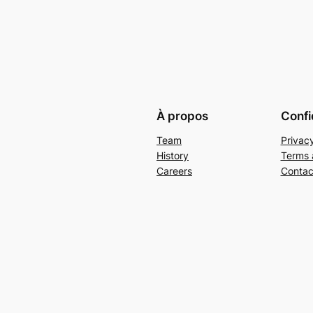
À propos
Confi
Team
Privacy
History
Terms 
Careers
Contac